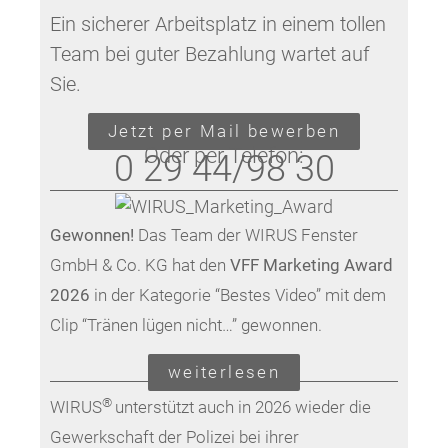
Ein sicherer Arbeitsplatz in einem tollen
Team bei guter Bezahlung wartet auf
Sie.
Jetzt per Mail bewerben
Oder per Telefon:
0 29 44/98 30
Gewonnen!
Das Team der WIRUS Fenster
GmbH & Co. KG hat den
VFF Marketing Award
2026
in der Kategorie “Bestes Video” mit dem
Clip “Tränen lügen nicht…” gewonnen.
weiterlesen
®
WIRUS
unterstützt auch in 2026 wieder die
Gewerkschaft der Polizei bei ihrer