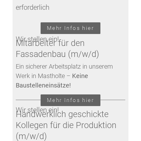
erforderlich
Mehr Infos hier
Wir stellen ein!
Mitarbeiter für den
Fassadenbau (m/w/d)
Ein sicherer Arbeitsplatz in unserem
Werk in Mastholte –
Keine
Baustelleneinsätze!
Mehr Infos hier
Wir stellen ein!
Handwerklich geschickte
Kollegen für die Produktion
(m/w/d)