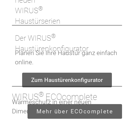
neuen
®
WIRUS
Haustürserien
®
Der WIRUS
Haustürenkonfigurator
Planen Sie Ihre Haustür ganz einfach
online.
Zum Haustürenkonfigurator
®
WIRUS
ECOcomplete
Wärmeschutz in einer neuen
Dimension
Mehr über ECOcomplete