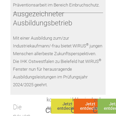
Präventionsarbeit im Bereich Einbruchschutz.
Ausgezeichneter
Ausbildungsbetrieb
Mit einer Ausbildung zum/zur
®
Industriekaufmann/-frau bietet WIRUS
jungen
Menschen allerbeste Zukunftsperspektiven.
®
Die IHK Ostwestfalen zu Bielefeld hat WIRUS
Fenster nun für herausragende
Ausbildungsleistungen im Prüfungsjahr
2024/2025 geehrt.
kompromisslos
klassisch
zuhause
Jetzt
Jetzt
Jet
Die
anspruchsvoll.
schön.
angekom
entdecken
entdecken
entde
CLAIM
COSY
CORE